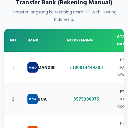
Transfer Bank (Rekening Manual)
Transfer langsung ke rekening resmi PT Web Hosting
Indonesia.
ATAS
NO
BANK
NO REKENING
NAM
PT 
1
MANDIRI
HOST
1100014449208
MND
INDON
PT 
2
BCA
HOST
8575300975
BCA
INDON
PT 