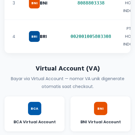
3
BNI
HOST
8088803338
BNI
INDON
PT 
4
BRI
HOST
002001005803308
BRI
INDON
Virtual Account (VA)
Bayar via Virtual Account — nomor VA unik digenerate
otomatis saat checkout.
BCA
BNI
BCA Virtual Account
BNI Virtual Account