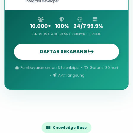
Integrasi developer
10.000+
100%
24/7
99.9%
PENGGUNA
ANTI BANNED
SUPPORT
UPTIME
DAFTAR SEKARANG!
Pembayaran aman & terenkripsi •
Garansi 30 hari
•
Aktif langsung
Knowledge Base