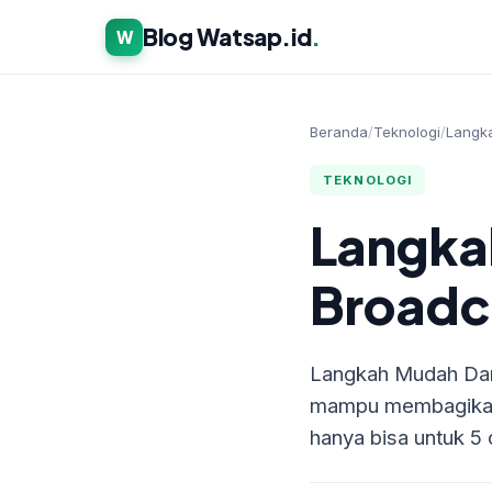
Blog Watsap.id
.
W
Beranda
/
Teknologi
/
Langka
TEKNOLOGI
Langka
Broadca
Langkah Mudah Dari
mampu membagikan s
hanya bisa untuk 5