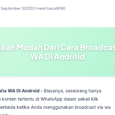
 September 2021
3 menit baca
190
kah Mudah Dari Cara Broadcas
WA Di Android
Via WA Di Android -
Biasanya, seseorang hanya
onten tertentu di WhatsApp dalam sekali klik
 berbeda ketika Anda menggunakan broadcast via wa