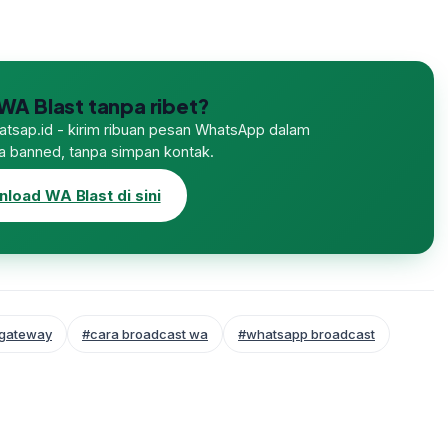
WA Blast tanpa ribet?
Watsap.id - kirim ribuan pesan WhatsApp dalam
npa banned, tanpa simpan kontak.
load WA Blast di sini
gateway
#cara broadcast wa
#whatsapp broadcast