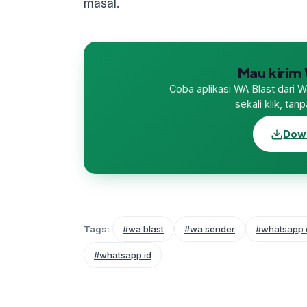
masal.
Mau kirim 
Coba aplikasi WA Blast dari 
sekali klik, ta
Down
Tags:
#wa blast
#wa sender
#whatsapp 
#whatsapp.id