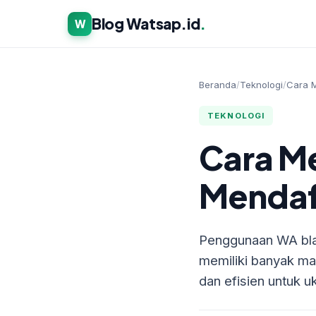
Blog Watsap.id
.
W
Beranda
/
Teknologi
/
Cara M
TEKNOLOGI
Cara M
Mendaf
Penggunaan WA blas
memiliki banyak man
dan efisien untuk u