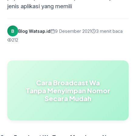
jenis aplikasi yang memili
B
Blog Watsap.id
9 Desember 2021
3 menit baca
212
Cara Broadcast Wa
Tanpa Menyimpan Nomor
Secara Mudah