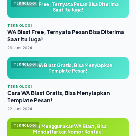
WA Blast Free, Ternyata Pesan Bisa Diterima
TEKNOLOGI
Saat Itu Juga!
TEKNOLOGI
WA Blast Free, Ternyata Pesan Bisa Diterima
Saat Itu Juga!
26 Juni 2024
Cara WA Blast Gratis, Bisa Menyiapkan
TEKNOLOGI
Template Pesan!
TEKNOLOGI
Cara WA Blast Gratis, Bisa Menyiapkan
Template Pesan!
22 Juni 2024
Cara Menggunakan WA Blast, Bisa
TEKNOLOGI
Mendaftarkan Nomor Kontak!