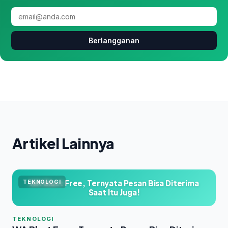
Berlangganan
Artikel Lainnya
WA Blast Free, Ternyata Pesan Bisa Diterima
TEKNOLOGI
Saat Itu Juga!
TEKNOLOGI