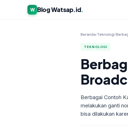
Blog Watsap.id
.
W
Beranda
/
Teknologi
/
Berbag
TEKNOLOGI
Berbag
Broadc
Berbagai Contoh K
melakukan ganti n
bisa dilakukan kar