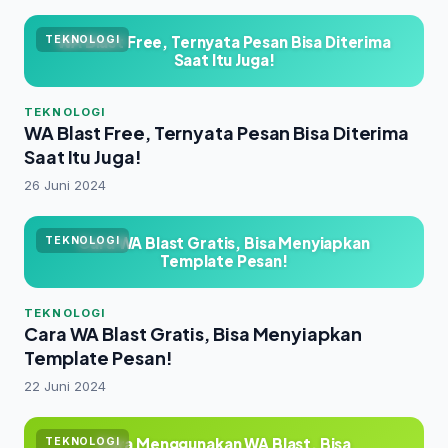
WA Blast Free, Ternyata Pesan Bisa Diterima
TEKNOLOGI
Saat Itu Juga!
TEKNOLOGI
WA Blast Free, Ternyata Pesan Bisa Diterima
Saat Itu Juga!
26 Juni 2024
Cara WA Blast Gratis, Bisa Menyiapkan
TEKNOLOGI
Template Pesan!
TEKNOLOGI
Cara WA Blast Gratis, Bisa Menyiapkan
Template Pesan!
22 Juni 2024
Cara Menggunakan WA Blast, Bisa
TEKNOLOGI