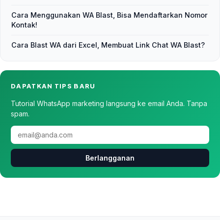
Cara Menggunakan WA Blast, Bisa Mendaftarkan Nomor
Kontak!
Cara Blast WA dari Excel, Membuat Link Chat WA Blast?
DAPATKAN TIPS BARU
Tutorial WhatsApp marketing langsung ke email Anda. Tanpa
spam.
Berlangganan