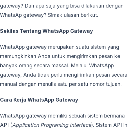
gateway? Dan apa saja yang bisa dilakukan dengan
WhatsAp gateway? Simak ulasan berikut.
Sekilas Tentang
WhatsApp Gateway
WhatsApp gateway merupakan suatu sistem yang
memungkinkan Anda untuk mengirimkan pesan ke
banyak orang secara massal. Melalui WhatsApp
gateway, Anda tidak perlu mengirimkan pesan secara
manual dengan menulis satu per satu nomor tujuan.
Cara Kerja WhatsApp Gateway
WhatsApp gateway memiliki sebuah sistem bermana
API (
Application Programing Interface
). Sistem API ini