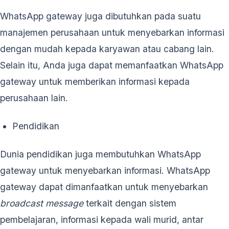
WhatsApp gateway juga dibutuhkan pada suatu
manajemen perusahaan untuk menyebarkan informasi
dengan mudah kepada karyawan atau cabang lain.
Selain itu, Anda juga dapat memanfaatkan WhatsApp
gateway untuk memberikan informasi kepada
perusahaan lain.
Pendidikan
Dunia pendidikan juga membutuhkan WhatsApp
gateway untuk menyebarkan informasi. WhatsApp
gateway dapat dimanfaatkan untuk menyebarkan
broadcast message
terkait dengan sistem
pembelajaran, informasi kepada wali murid, antar