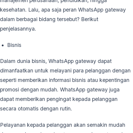
manajemen perusahaan, pendidikan, hingga
kesehatan. Lalu, apa saja peran WhatsApp gateway
dalam berbagai bidang tersebut? Berikut
penjelasannya.
Bisnis
Dalam dunia bisnis, WhatsApp gateway dapat
dimanfaatkan untuk melayani para pelanggan dengan
seperti memberikan informasi bisnis atau kepentingan
promosi dengan mudah. WhatsApp gateway juga
dapat memberikan pengingat kepada pelanggan
secara otomatis dengan rutin.
Pelayanan kepada pelanggan akan semakin mudah