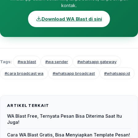
kontak.
Download WA Blast di sini
Tags:
#wa blast
#wa sender
#whatsapp gateway
#cara broadcast wa
#whatsapp broadcast
#whatsapp.id
ARTIKEL TERKAIT
WA Blast Free, Ternyata Pesan Bisa Diterima Saat Itu
Juga!
Cara WA Blast Gratis, Bisa Menyiapkan Template Pesan!