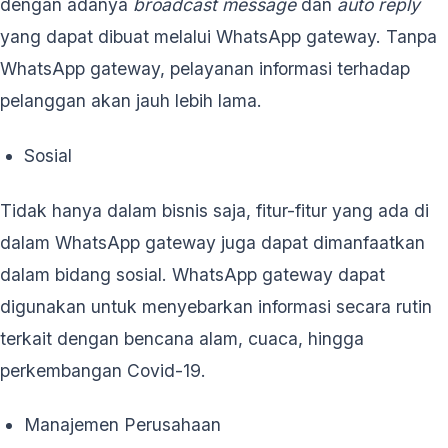
dengan adanya
broadcast message
dan
auto reply
yang dapat dibuat melalui WhatsApp gateway. Tanpa
WhatsApp gateway, pelayanan informasi terhadap
pelanggan akan jauh lebih lama.
Sosial
Tidak hanya dalam bisnis saja, fitur-fitur yang ada di
dalam WhatsApp gateway juga dapat dimanfaatkan
dalam bidang sosial. WhatsApp gateway dapat
digunakan untuk menyebarkan informasi secara rutin
terkait dengan bencana alam, cuaca, hingga
perkembangan Covid-19.
Manajemen Perusahaan