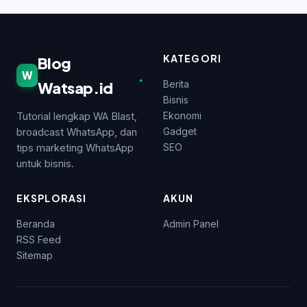
KATEGORI
Blog
.
W
Watsap.id
Berita
Bisnis
Ekonomi
Tutorial lengkap WA Blast,
Gadget
broadcast WhatsApp, dan
SEO
tips marketing WhatsApp
untuk bisnis.
EKSPLORASI
AKUN
Beranda
Admin Panel
RSS Feed
Sitemap