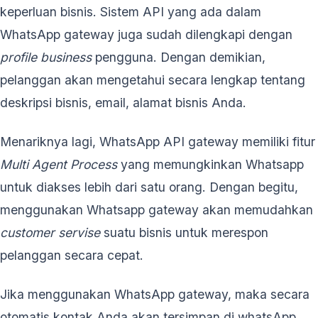
keperluan bisnis. Sistem API yang ada dalam
WhatsApp gateway juga sudah dilengkapi dengan
profile business
pengguna. Dengan demikian,
pelanggan akan mengetahui secara lengkap tentang
deskripsi bisnis, email, alamat bisnis Anda.
Menariknya lagi, WhatsApp API gateway memiliki fitur
Multi Agent Process
yang memungkinkan Whatsapp
untuk diakses lebih dari satu orang. Dengan begitu,
menggunakan Whatsapp gateway akan memudahkan
customer servise
suatu bisnis untuk merespon
pelanggan secara cepat.
Jika menggunakan WhatsApp gateway, maka secara
otomatis kontak Anda akan tersimpan di whatsApp