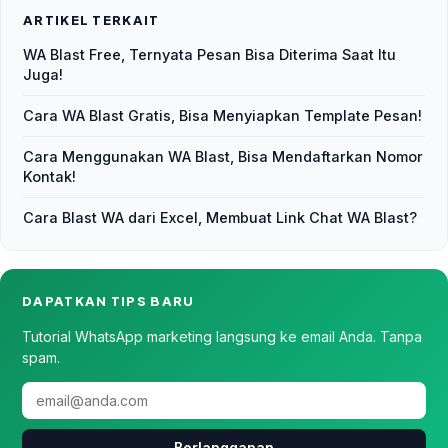
ARTIKEL TERKAIT
WA Blast Free, Ternyata Pesan Bisa Diterima Saat Itu
Juga!
Cara WA Blast Gratis, Bisa Menyiapkan Template Pesan!
Cara Menggunakan WA Blast, Bisa Mendaftarkan Nomor
Kontak!
Cara Blast WA dari Excel, Membuat Link Chat WA Blast?
DAPATKAN TIPS BARU
Tutorial WhatsApp marketing langsung ke email Anda. Tanpa
spam.
Berlangganan