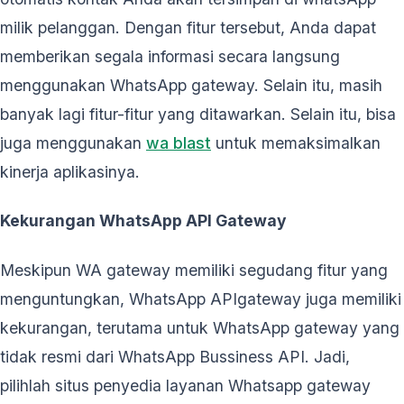
milik pelanggan. Dengan fitur tersebut, Anda dapat
memberikan segala informasi secara langsung
menggunakan WhatsApp gateway. Selain itu, masih
banyak lagi fitur-fitur yang ditawarkan. Selain itu, bisa
juga menggunakan
wa blast
untuk memaksimalkan
kinerja aplikasinya.
Kekurangan WhatsApp API Gateway
Meskipun WA gateway memiliki segudang fitur yang
menguntungkan, WhatsApp APIgateway juga memiliki
kekurangan, terutama untuk WhatsApp gateway yang
tidak resmi dari WhatsApp Bussiness API. Jadi,
pilihlah situs penyedia layanan Whatsapp gateway