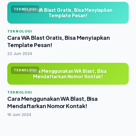
Cara WA Blast Gratis, Bisa Menyiapkan
TEKNOLOGI
Template Pesan!
TEKNOLOGI
Cara WA Blast Gratis, Bisa Menyiapkan
Template Pesan!
22 Juni 2024
Cara Menggunakan WA Blast, Bisa
TEKNOLOGI
Mendaftarkan Nomor Kontak!
TEKNOLOGI
Cara Menggunakan WA Blast, Bisa
Mendaftarkan Nomor Kontak!
19 Juni 2024