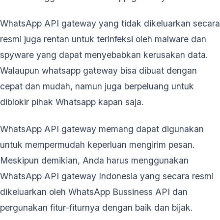
WhatsApp API gateway yang tidak dikeluarkan secara
resmi juga rentan untuk terinfeksi oleh malware dan
spyware yang dapat menyebabkan kerusakan data.
Walaupun whatsapp gateway bisa dibuat dengan
cepat dan mudah, namun juga berpeluang untuk
diblokir pihak Whatsapp kapan saja.
WhatsApp API gateway memang dapat digunakan
untuk mempermudah keperluan mengirim pesan.
Meskipun demikian, Anda harus menggunakan
WhatsApp API gateway Indonesia yang secara resmi
dikeluarkan oleh WhatsApp Bussiness API dan
pergunakan fitur-fiturnya dengan baik dan bijak.