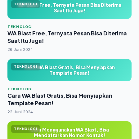
WA Blast Free, Ternyata Pesan Bisa Diterima
TEKNOLOGI
Saat Itu Juga!
TEKNOLOGI
WA Blast Free, Ternyata Pesan Bisa Diterima
Saat Itu Juga!
26 Juni 2024
Cara WA Blast Gratis, Bisa Menyiapkan
TEKNOLOGI
Template Pesan!
TEKNOLOGI
Cara WA Blast Gratis, Bisa Menyiapkan
Template Pesan!
22 Juni 2024
Cara Menggunakan WA Blast, Bisa
TEKNOLOGI
Mendaftarkan Nomor Kontak!