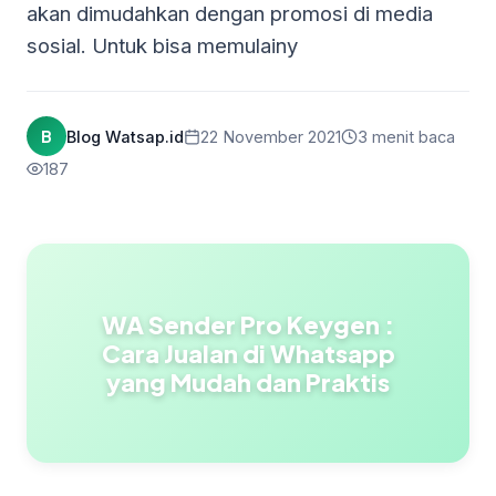
akan dimudahkan dengan promosi di media
sosial. Untuk bisa memulainy
B
Blog Watsap.id
22 November 2021
3 menit baca
187
WA Sender Pro Keygen :
Cara Jualan di Whatsapp
yang Mudah dan Praktis