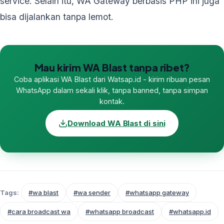
service. Selain itu, WA Gateway berbasis PHP ini juga
bisa dijalankan tanpa lemot.
Mau kirim WA Blast tanpa ribet?
Coba aplikasi WA Blast dari Watsap.id - kirim ribuan pesan
WhatsApp dalam sekali klik, tanpa banned, tanpa simpan
kontak.
Download WA Blast di sini
Tags:
#wa blast
#wa sender
#whatsapp gateway
#cara broadcast wa
#whatsapp broadcast
#whatsapp.id