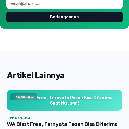
Berlangganan
Artikel Lainnya
WA Blast Free, Ternyata Pesan Bisa Diterima
TEKNOLOGI
Saat Itu Juga!
TEKNOLOGI
WA Blast Free, Ternyata Pesan Bisa Diterima