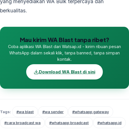
yang menyediakan WA Bulk terpercaya dan
berkualitas.
Mau kirim WA Blast tanpa ribet?
Coba aplikasi WA Blast dari Watsap.id - kirim ribuan pesan
WhatsApp dalam sekali klik, tanpa banned, tanpa simpan
kontak.
Download WA Blast di sini
Tags:
#wa blast
#wa sender
#whatsapp gateway
#cara broadcast wa
#whatsapp broadcast
#whatsapp.id