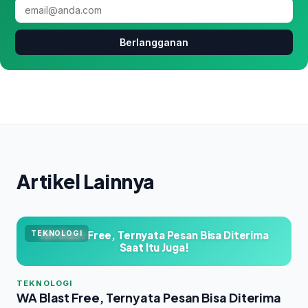
Berlangganan
Artikel Lainnya
WA Blast Free, Ternyata Pesan Bisa Diterima
TEKNOLOGI
Saat Itu Juga!
TEKNOLOGI
WA Blast Free, Ternyata Pesan Bisa Diterima