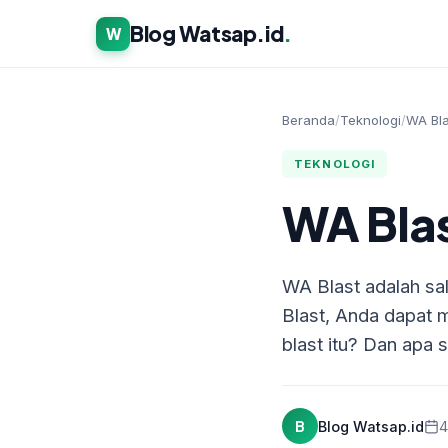
Blog Watsap.id
.
W
Beranda
/
Teknologi
/
WA Bla
TEKNOLOGI
WA Bla
WA Blast adalah sa
Blast, Anda dapat 
blast itu? Dan apa 
B
Blog Watsap.id
4