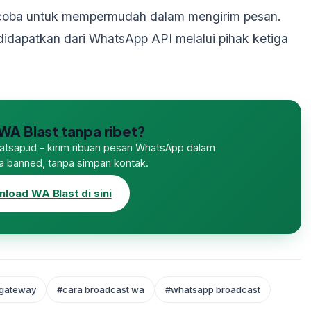
a coba untuk mempermudah dalam mengirim pesan.
idapatkan dari WhatsApp API melalui pihak ketiga
WA Blast tanpa ribet?
Watsap.id - kirim ribuan pesan WhatsApp dalam
npa banned, tanpa simpan kontak.
load WA Blast di sini
gateway
#cara broadcast wa
#whatsapp broadcast