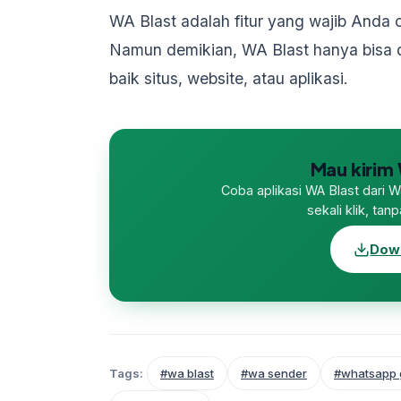
WA Blast adalah fitur yang wajib And
Namun demikian, WA Blast hanya bisa d
baik situs, website, atau aplikasi.
Mau kirim 
Coba aplikasi WA Blast dari 
sekali klik, ta
Down
Tags:
#wa blast
#wa sender
#whatsapp 