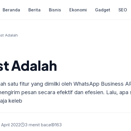
Beranda
Berita
Bisnis
Ekonomi
Gadget
SEO
st Adalah
st Adalah
lah satu fitur yang dimilki oleh WhatsApp Business 
mengirim pesan secara efektif dan efesien. Lalu, ap
saja keleb
 April 2022
3 menit baca
163