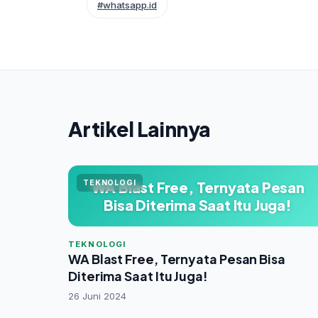
#whatsapp.id
Artikel Lainnya
TEKNOLOGI
WA Blast Free, Ternyata Pesan
Bisa Diterima Saat Itu Juga!
TEKNOLOGI
WA Blast Free, Ternyata Pesan Bisa
Diterima Saat Itu Juga!
26 Juni 2024