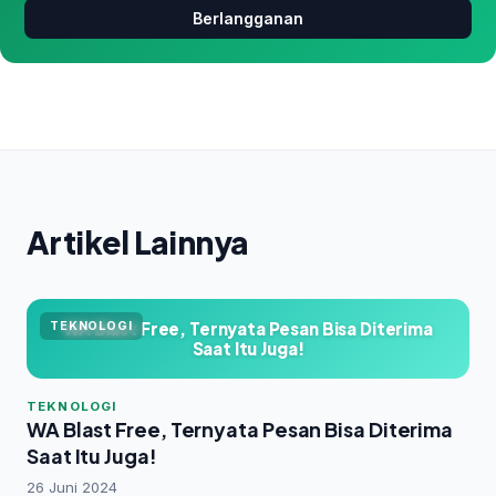
Berlangganan
Artikel Lainnya
WA Blast Free, Ternyata Pesan Bisa Diterima
TEKNOLOGI
Saat Itu Juga!
TEKNOLOGI
WA Blast Free, Ternyata Pesan Bisa Diterima
Saat Itu Juga!
26 Juni 2024