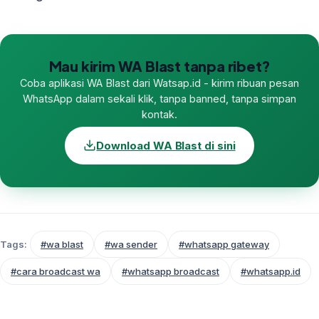
Mau kirim WA Blast tanpa ribet?
Coba aplikasi WA Blast dari Watsap.id - kirim ribuan pesan
WhatsApp dalam sekali klik, tanpa banned, tanpa simpan
kontak.
Download WA Blast di sini
Tags:
#wa blast
#wa sender
#whatsapp gateway
#cara broadcast wa
#whatsapp broadcast
#whatsapp.id