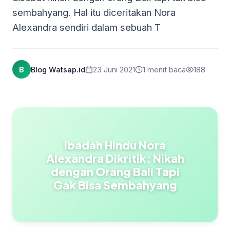
sembahyang. Hal itu diceritakan Nora
Alexandra sendiri dalam sebuah T
B
Blog Watsap.id
23 Juni 2021
1 menit baca
188
Ibadah Hindu Nora
Alexandra Dikritik: Nikah
dengan Orang Bali Tapi
Gak Bisa Sembahyang