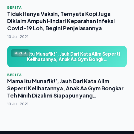
BERITA
Tidak Hanya Vaksin, Ternyata Kopi Juga
Diklaim Ampuh Hindari Keparahan Infeksi
Covid-19 Loh, Begini Penjelasannya
13 Juli 2021
Mama Itu Munafik!’, Jauh Dari Kata Alim Seperti
BERITA
Kelihatannya, Anak Aa Gym Bongk…
BERITA
Mama Itu Munafik!’, Jauh Dari Kata Alim
Seperti Kelihatannya, Anak Aa Gym Bongkar
Teh Ninih Dizalimi Siapapun yang
Sepemahaman dengan Ayahnya
13 Juli 2021