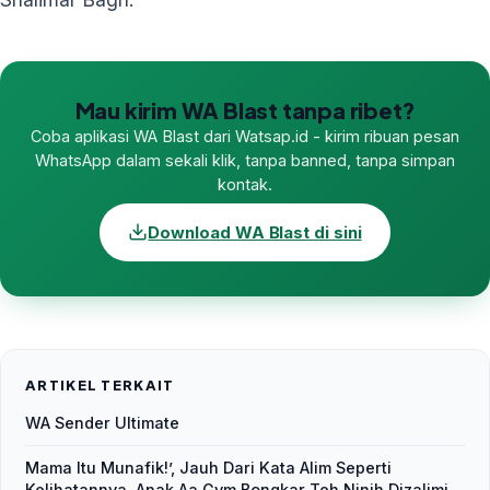
Mau kirim WA Blast tanpa ribet?
Coba aplikasi WA Blast dari Watsap.id - kirim ribuan pesan
WhatsApp dalam sekali klik, tanpa banned, tanpa simpan
kontak.
Download WA Blast di sini
ARTIKEL TERKAIT
WA Sender Ultimate
Mama Itu Munafik!’, Jauh Dari Kata Alim Seperti
Kelihatannya, Anak Aa Gym Bongkar Teh Ninih Dizalimi