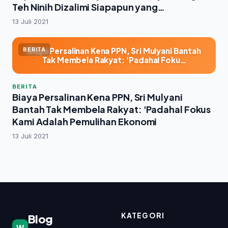
Teh Ninih Dizalimi Siapapun yang
Sepemahaman dengan Ayahnya
13 Juli 2021
Biaya Persalinan Kena PPN, Sri Mulyani Bantah
BERITA
Tak Membela Rakyat: 'Padahal Foku…
BERITA
Biaya Persalinan Kena PPN, Sri Mulyani
Bantah Tak Membela Rakyat: 'Padahal Fokus
Kami Adalah Pemulihan Ekonomi
13 Juli 2021
KATEGORI
Blog
.
W