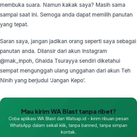
membuka suara. Namun kakak saya? Masih sama
sampai saat ini. Semoga anda dapat memilih panutan
yang tepat.
Saran saya, jangan jadikan orang seperti saya sebagai
panutan anda. Dilansir dari akun Instagram
@mak_inpoh, Ghaida Tsurayya sendiri diketahui
sempat mengunggah ulang unggahan dari akun Teh
Ninih yang berjudul ‘Jangan Kepo’.
Mau kirim WA Blast tanpa ribet?
Coba aplikasi WA Blast dari Watsap.id - kirim ribuan pesan
WhatsApp dalam sekali klik, tanpa banned, tanpa simpan
kontak.