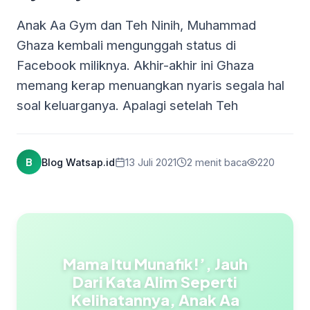
Anak Aa Gym dan Teh Ninih, Muhammad
Ghaza kembali mengunggah status di
Facebook miliknya. Akhir-akhir ini Ghaza
memang kerap menuangkan nyaris segala hal
soal keluarganya. Apalagi setelah Teh
B
Blog Watsap.id
13 Juli 2021
2 menit baca
220
Mama Itu Munafik!’, Jauh
Dari Kata Alim Seperti
Kelihatannya, Anak Aa