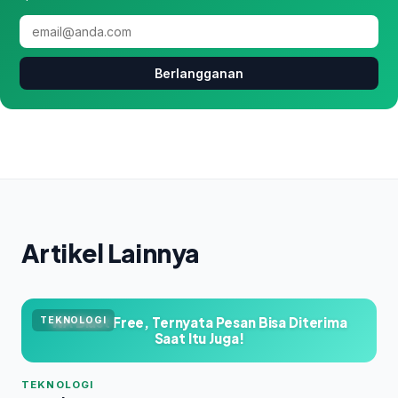
Berlangganan
Artikel Lainnya
WA Blast Free, Ternyata Pesan Bisa Diterima
TEKNOLOGI
Saat Itu Juga!
TEKNOLOGI