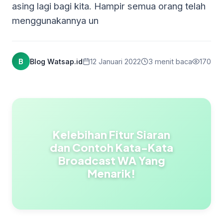
asing lagi bagi kita. Hampir semua orang telah
menggunakannya un
B
Blog Watsap.id
12 Januari 2022
3 menit baca
170
Kelebihan Fitur Siaran
dan Contoh Kata-Kata
Broadcast WA Yang
Menarik!