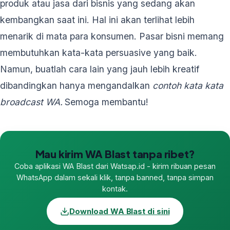
produk atau jasa dari bisnis yang sedang akan
kembangkan saat ini. Hal ini akan terlihat lebih
menarik di mata para konsumen. Pasar bisni memang
membutuhkan kata-kata persuasive yang baik.
Namun, buatlah cara lain yang jauh lebih kreatif
dibandingkan hanya mengandalkan
contoh kata kata
broadcast WA.
Semoga membantu!
Mau kirim WA Blast tanpa ribet?
Coba aplikasi WA Blast dari Watsap.id - kirim ribuan pesan
WhatsApp dalam sekali klik, tanpa banned, tanpa simpan
kontak.
Download WA Blast di sini