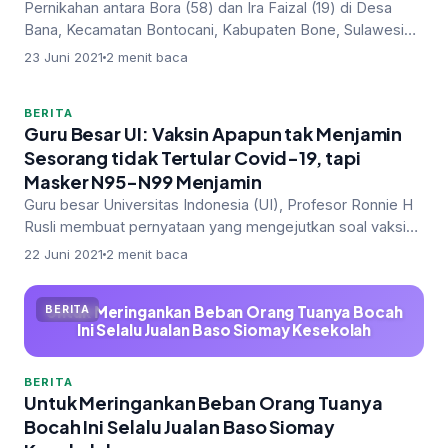
Pernikahan antara Bora (58) dan Ira Faizal (19) di Desa
Bana, Kecamatan Bontocani, Kabupaten Bone, Sulawesi
Selatan pada Rabu (7/4…
23 Juni 2021
2 menit baca
BERITA
Guru Besar UI: Vaksin Apapun tak Menjamin
Sesorang tidak Tertular Covid-19, tapi
Masker N95-N99 Menjamin
Guru besar Universitas Indonesia (UI), Profesor Ronnie H
Rusli membuat pernyataan yang mengejutkan soal vaksin
Covid-19. Prof Ronn…
22 Juni 2021
2 menit baca
Untuk Meringankan Beban Orang Tuanya Bocah
BERITA
Ini Selalu Jualan Baso Siomay Kesekolah
BERITA
Untuk Meringankan Beban Orang Tuanya
Bocah Ini Selalu Jualan Baso Siomay