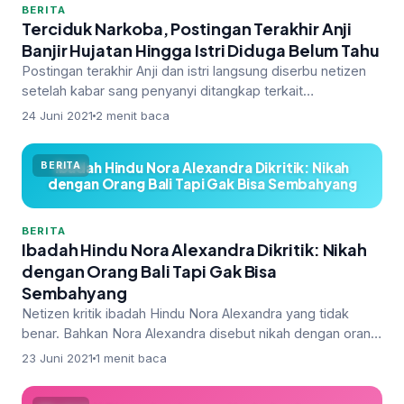
BERITA
Terciduk Narkoba, Postingan Terakhir Anji
Banjir Hujatan Hingga Istri Diduga Belum Tahu
Postingan terakhir Anji dan istri langsung diserbu netizen
setelah kabar sang penyanyi ditangkap terkait
penyalahgunan narkoba. Ba…
24 Juni 2021
2 menit baca
Ibadah Hindu Nora Alexandra Dikritik: Nikah
BERITA
dengan Orang Bali Tapi Gak Bisa Sembahyang
BERITA
Ibadah Hindu Nora Alexandra Dikritik: Nikah
dengan Orang Bali Tapi Gak Bisa
Sembahyang
Netizen kritik ibadah Hindu Nora Alexandra yang tidak
benar. Bahkan Nora Alexandra disebut nikah dengan orang
Bali tapi tak bisa s…
23 Juni 2021
1 menit baca