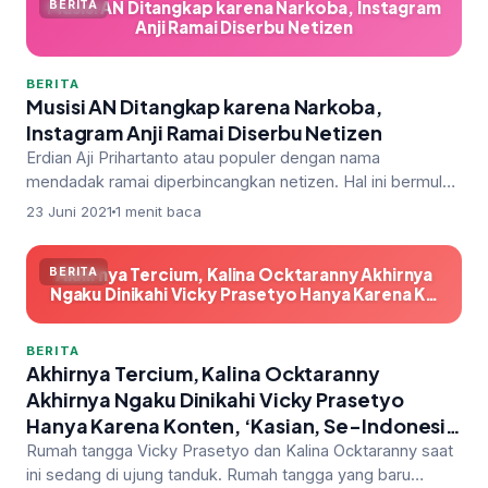
Musisi AN Ditangkap karena Narkoba, Instagram
BERITA
Anji Ramai Diserbu Netizen
BERITA
Musisi AN Ditangkap karena Narkoba,
Instagram Anji Ramai Diserbu Netizen
Erdian Aji Prihartanto atau populer dengan nama
mendadak ramai diperbincangkan netizen. Hal ini bermula
dari berita penangkapan mu…
23 Juni 2021
1 menit baca
Akhirnya Tercium, Kalina Ocktaranny Akhirnya
BERITA
Ngaku Dinikahi Vicky Prasetyo Hanya Karena K…
BERITA
Akhirnya Tercium, Kalina Ocktaranny
Akhirnya Ngaku Dinikahi Vicky Prasetyo
Hanya Karena Konten, ‘Kasian, Se-Indonesia
Sudah Terlanjur Tahu Aku akan Nikahin Kamu’
Rumah tangga Vicky Prasetyo dan Kalina Ocktaranny saat
ini sedang di ujung tanduk. Rumah tangga yang baru