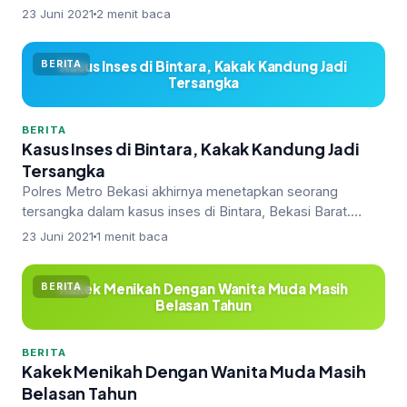
terjalin dua bulan laman…
23 Juni 2021
2 menit baca
Kasus Inses di Bintara, Kakak Kandung Jadi
BERITA
Tersangka
BERITA
Kasus Inses di Bintara, Kakak Kandung Jadi
Tersangka
Polres Metro Bekasi akhirnya menetapkan seorang
tersangka dalam kasus inses di Bintara, Bekasi Barat.
Kakak kandung dari korban me…
23 Juni 2021
1 menit baca
Kakek Menikah Dengan Wanita Muda Masih
BERITA
Belasan Tahun
BERITA
Kakek Menikah Dengan Wanita Muda Masih
Belasan Tahun