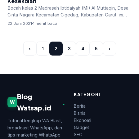
Kesekolah
Bocah kelas 2 Madrasah Ibtidaiyah (MI) Al Muttaqin, Desa
Cinta Nagara Kecamatan Cigedug, Kabupaten Garut, ini
setiap hari harus be…
22 Juni 2021
1 menit baca
‹
1
2
3
4
5
›
KATEGORI
Blog
.
W
Watsap.id
Berita
Bisnis
Ekonomi
Tutorial lengkap WA Blast,
Gadget
broadcast WhatsApp, dan
SEO
tips marketing WhatsApp