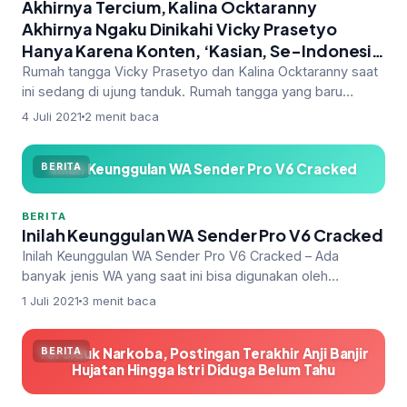
Akhirnya Tercium, Kalina Ocktaranny
Akhirnya Ngaku Dinikahi Vicky Prasetyo
Hanya Karena Konten, ‘Kasian, Se-Indonesia
Sudah Terlanjur Tahu Aku akan Nikahin Kamu’
Rumah tangga Vicky Prasetyo dan Kalina Ocktaranny saat
ini sedang di ujung tanduk. Rumah tangga yang baru
terjalin dua bulan laman…
4 Juli 2021
2 menit baca
Inilah Keunggulan WA Sender Pro V6 Cracked
BERITA
BERITA
Inilah Keunggulan WA Sender Pro V6 Cracked
Inilah Keunggulan WA Sender Pro V6 Cracked – Ada
banyak jenis WA yang saat ini bisa digunakan oleh
pengguna Android, ada WA legal …
1 Juli 2021
3 menit baca
Terciduk Narkoba, Postingan Terakhir Anji Banjir
BERITA
Hujatan Hingga Istri Diduga Belum Tahu