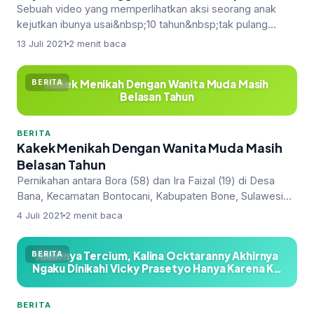
Sebuah video yang memperlihatkan aksi seorang anak
kejutkan ibunya usai&nbsp;10 tahun&nbsp;tak pulang
karena&nbsp;merantau&nbsp;vi…
13 Juli 2021
2 menit baca
Kakek Menikah Dengan Wanita Muda Masih
BERITA
Belasan Tahun
BERITA
Kakek Menikah Dengan Wanita Muda Masih
Belasan Tahun
Pernikahan antara Bora (58) dan Ira Faizal (19) di Desa
Bana, Kecamatan Bontocani, Kabupaten Bone, Sulawesi
Selatan pada Rabu (7/4…
4 Juli 2021
2 menit baca
Akhirnya Tercium, Kalina Ocktaranny Akhirnya
BERITA
Ngaku Dinikahi Vicky Prasetyo Hanya Karena K…
BERITA