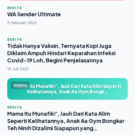
BERITA
WA Sender Ultimate
5 Februari 2022
BERITA
Tidak Hanya Vaksin, Ternyata Kopi Juga
Diklaim Ampuh Hindari Keparahan Infeksi
Covid-19 Loh, Begini Penjelasannya
13 Juli 2021
Mama Itu Munafik!’, Jauh Dari Kata Alim Seperti
BERITA
Kelihatannya, Anak Aa Gym Bongk…
BERITA
Mama Itu Munafik!’, Jauh Dari Kata Alim
Seperti Kelihatannya, Anak Aa Gym Bongkar
Teh Ninih Dizalimi Siapapun yang