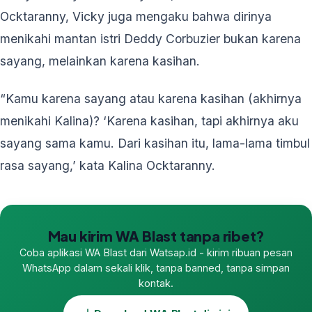
Ocktaranny, Vicky juga mengaku bahwa dirinya
menikahi mantan istri Deddy Corbuzier bukan karena
sayang, melainkan karena kasihan.
“Kamu karena sayang atau karena kasihan (akhirnya
menikahi Kalina)? ‘Karena kasihan, tapi akhirnya aku
sayang sama kamu. Dari kasihan itu, lama-lama timbul
rasa sayang,’ kata Kalina Ocktaranny.
Mau kirim WA Blast tanpa ribet?
Coba aplikasi WA Blast dari Watsap.id - kirim ribuan pesan
WhatsApp dalam sekali klik, tanpa banned, tanpa simpan
kontak.