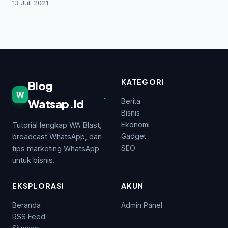
Sepemahaman dengan Ayahnya
13 Juli 2021
KATEGORI
Blog
.
W
Watsap.id
Berita
Bisnis
Ekonomi
Tutorial lengkap WA Blast,
Gadget
broadcast WhatsApp, dan
SEO
tips marketing WhatsApp
untuk bisnis.
EKSPLORASI
AKUN
Beranda
Admin Panel
RSS Feed