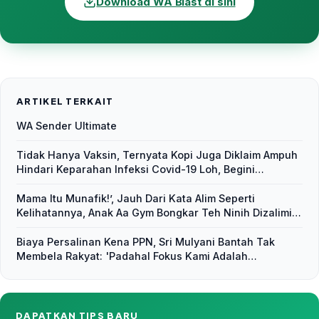
Download WA Blast di sini
ARTIKEL TERKAIT
WA Sender Ultimate
Tidak Hanya Vaksin, Ternyata Kopi Juga Diklaim Ampuh
Hindari Keparahan Infeksi Covid-19 Loh, Begini
Penjelasannya
Mama Itu Munafik!’, Jauh Dari Kata Alim Seperti
Kelihatannya, Anak Aa Gym Bongkar Teh Ninih Dizalimi
Siapapun yang Sepemahaman dengan Ayahnya
Biaya Persalinan Kena PPN, Sri Mulyani Bantah Tak
Membela Rakyat: 'Padahal Fokus Kami Adalah
Pemulihan Ekonomi
DAPATKAN TIPS BARU