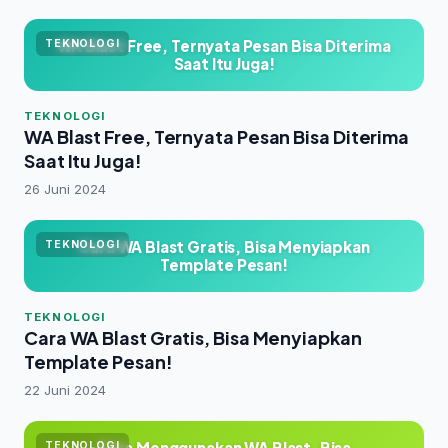
WA Blast Free, Ternyata Pesan Bisa Diterima
TEKNOLOGI
Saat Itu Juga!
TEKNOLOGI
WA Blast Free, Ternyata Pesan Bisa Diterima
Saat Itu Juga!
26 Juni 2024
Cara WA Blast Gratis, Bisa Menyiapkan
TEKNOLOGI
Template Pesan!
TEKNOLOGI
Cara WA Blast Gratis, Bisa Menyiapkan
Template Pesan!
22 Juni 2024
Cara Menggunakan WA Blast, Bisa
TEKNOLOGI