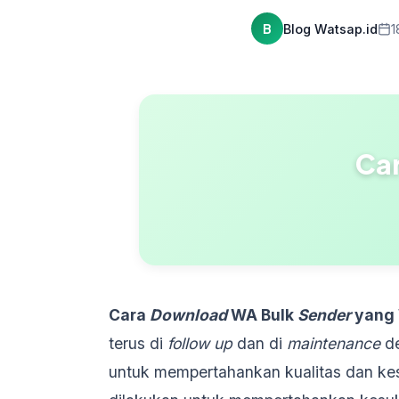
B
Blog Watsap.id
1
Ca
Cara
Download
WA Bulk
Sender
yang 
terus di
follow
up
dan di
maintenance
de
untuk mempertahankan kualitas dan kes