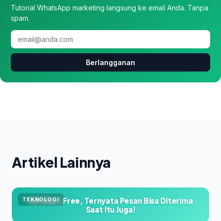
Tutorial WhatsApp marketing langsung ke email Anda. Tanpa
spam.
Berlangganan
Artikel Lainnya
WA Blast Free, Ternyata Pesan Bisa Diterima
TEKNOLOGI
Saat Itu Juga!