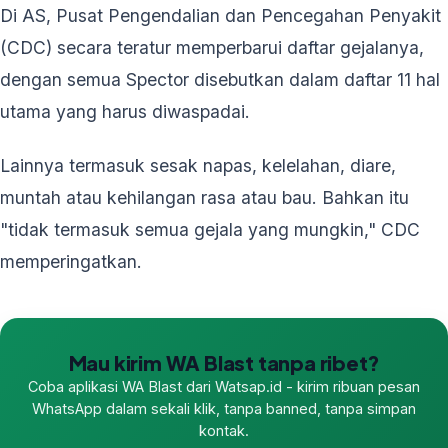
Di AS, Pusat Pengendalian dan Pencegahan Penyakit
(CDC) secara teratur memperbarui daftar gejalanya,
dengan semua Spector disebutkan dalam daftar 11 hal
utama yang harus diwaspadai.
Lainnya termasuk sesak napas, kelelahan, diare,
muntah atau kehilangan rasa atau bau. Bahkan itu
"tidak termasuk semua gejala yang mungkin," CDC
memperingatkan.
Mau kirim WA Blast tanpa ribet?
Coba aplikasi WA Blast dari Watsap.id - kirim ribuan pesan
WhatsApp dalam sekali klik, tanpa banned, tanpa simpan
kontak.