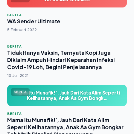
BERITA
WA Sender Ultimate
5 Februari 2022
BERITA
Tidak Hanya Vaksin, Ternyata Kopi Juga
Diklaim Ampuh Hindari Keparahan Infeksi
Covid-19 Loh, Begini Penjelasannya
13 Juli 2021
Mama Itu Munafik!’, Jauh Dari Kata Alim Seperti
BERITA
Kelihatannya, Anak Aa Gym Bongk…
BERITA
Mama Itu Munafik!’, Jauh Dari Kata Alim
Seperti Kelihatannya, Anak Aa Gym Bongkar