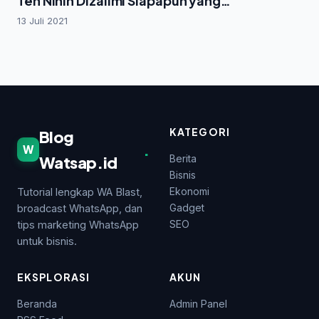
Teh Ninih Dizalimi Siapapun yang
Sepemahaman dengan Ayahnya
13 Juli 2021
KATEGORI
Blog
.
W
Watsap.id
Berita
Bisnis
Ekonomi
Tutorial lengkap WA Blast,
Gadget
broadcast WhatsApp, dan
SEO
tips marketing WhatsApp
untuk bisnis.
EKSPLORASI
AKUN
Beranda
Admin Panel