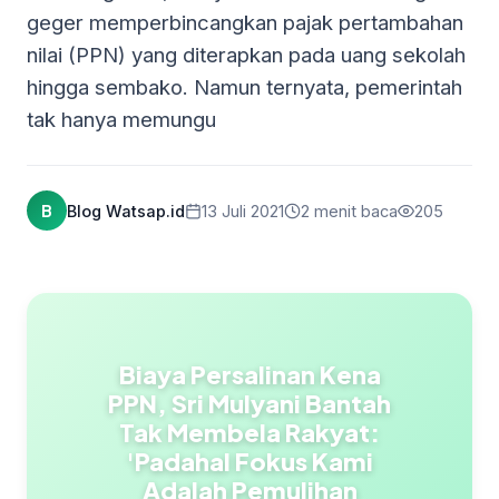
geger memperbincangkan pajak pertambahan
nilai (PPN) yang diterapkan pada uang sekolah
hingga sembako. Namun ternyata, pemerintah
tak hanya memungu
B
Blog Watsap.id
13 Juli 2021
2 menit baca
205
Biaya Persalinan Kena
PPN, Sri Mulyani Bantah
Tak Membela Rakyat:
'Padahal Fokus Kami
Adalah Pemulihan