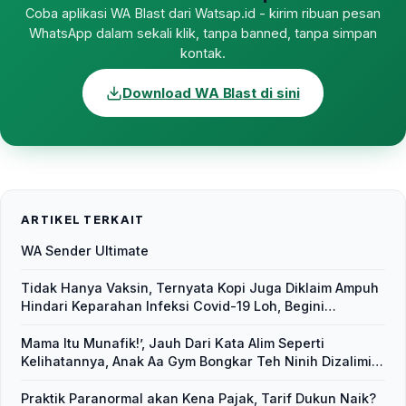
Coba aplikasi WA Blast dari Watsap.id - kirim ribuan pesan
WhatsApp dalam sekali klik, tanpa banned, tanpa simpan
kontak.
Download WA Blast di sini
ARTIKEL TERKAIT
WA Sender Ultimate
Tidak Hanya Vaksin, Ternyata Kopi Juga Diklaim Ampuh
Hindari Keparahan Infeksi Covid-19 Loh, Begini
Penjelasannya
Mama Itu Munafik!’, Jauh Dari Kata Alim Seperti
Kelihatannya, Anak Aa Gym Bongkar Teh Ninih Dizalimi
Siapapun yang Sepemahaman dengan Ayahnya
Praktik Paranormal akan Kena Pajak, Tarif Dukun Naik?