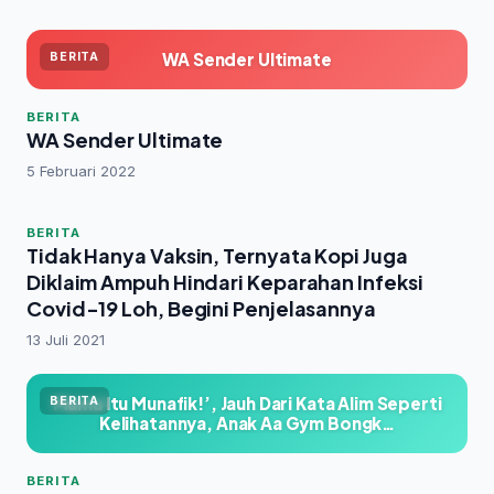
WA Sender Ultimate
BERITA
BERITA
WA Sender Ultimate
5 Februari 2022
BERITA
Tidak Hanya Vaksin, Ternyata Kopi Juga
Diklaim Ampuh Hindari Keparahan Infeksi
Covid-19 Loh, Begini Penjelasannya
13 Juli 2021
Mama Itu Munafik!’, Jauh Dari Kata Alim Seperti
BERITA
Kelihatannya, Anak Aa Gym Bongk…
BERITA