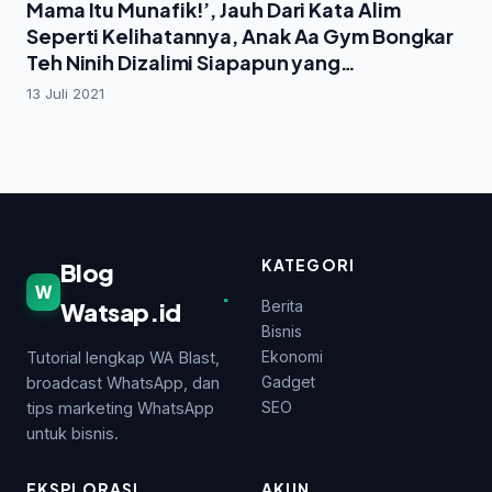
Mama Itu Munafik!’, Jauh Dari Kata Alim
Seperti Kelihatannya, Anak Aa Gym Bongkar
Teh Ninih Dizalimi Siapapun yang
Sepemahaman dengan Ayahnya
13 Juli 2021
KATEGORI
Blog
.
W
Watsap.id
Berita
Bisnis
Ekonomi
Tutorial lengkap WA Blast,
Gadget
broadcast WhatsApp, dan
SEO
tips marketing WhatsApp
untuk bisnis.
EKSPLORASI
AKUN