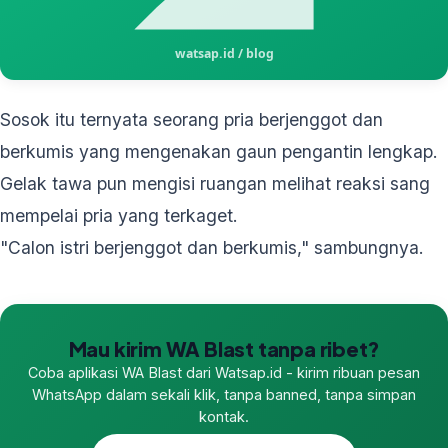
Sosok itu ternyata seorang pria berjenggot dan
berkumis yang mengenakan gaun pengantin lengkap.
Gelak tawa pun mengisi ruangan melihat reaksi sang
mempelai pria yang terkaget.
"Calon istri berjenggot dan berkumis," sambungnya.
Mau kirim WA Blast tanpa ribet?
Coba aplikasi WA Blast dari Watsap.id - kirim ribuan pesan
WhatsApp dalam sekali klik, tanpa banned, tanpa simpan
kontak.