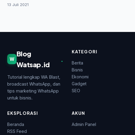
Sepemahaman dengan Ayahnya
13 Juli 2021
KATEGORI
Blog
.
W
Watsap.id
Berita
Bisnis
Ekonomi
Tutorial lengkap WA Blast,
Gadget
broadcast WhatsApp, dan
SEO
tips marketing WhatsApp
untuk bisnis.
EKSPLORASI
AKUN
Beranda
Admin Panel
RSS Feed