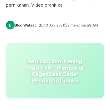
pernikahan. Video prank ka
B
Blog Watsap.id
13 Juni 2021
2 menit baca
184
Bersiap Cium Kening
Calon Istri, Mempelai
Kaget Saat Cadar
Pengantin Dibuka