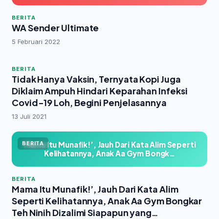
BERITA
WA Sender Ultimate
5 Februari 2022
BERITA
Tidak Hanya Vaksin, Ternyata Kopi Juga
Diklaim Ampuh Hindari Keparahan Infeksi
Covid-19 Loh, Begini Penjelasannya
13 Juli 2021
Mama Itu Munafik!’, Jauh Dari Kata Alim Seperti
BERITA
Kelihatannya, Anak Aa Gym Bongk…
BERITA
Mama Itu Munafik!’, Jauh Dari Kata Alim
Seperti Kelihatannya, Anak Aa Gym Bongkar
Teh Ninih Dizalimi Siapapun yang