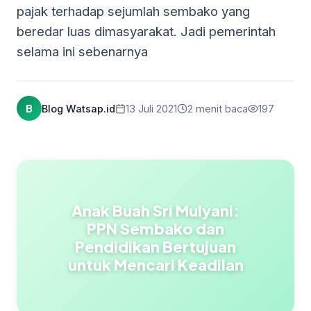
pajak terhadap sejumlah sembako yang
beredar luas dimasyarakat. Jadi pemerintah
selama ini sebenarnya
B
Blog Watsap.id
13 Juli 2021
2 menit baca
197
Anak Buah Sri Mulyani:
PPN Sembako dan
Pendidikan Bertujuan
untuk Mencari Keadilan