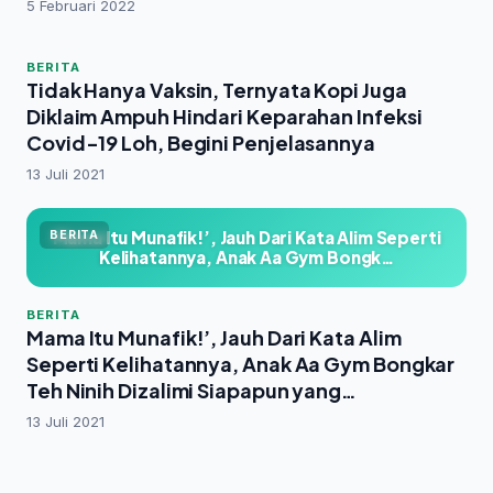
5 Februari 2022
BERITA
Tidak Hanya Vaksin, Ternyata Kopi Juga
Diklaim Ampuh Hindari Keparahan Infeksi
Covid-19 Loh, Begini Penjelasannya
13 Juli 2021
Mama Itu Munafik!’, Jauh Dari Kata Alim Seperti
BERITA
Kelihatannya, Anak Aa Gym Bongk…
BERITA
Mama Itu Munafik!’, Jauh Dari Kata Alim
Seperti Kelihatannya, Anak Aa Gym Bongkar
Teh Ninih Dizalimi Siapapun yang
Sepemahaman dengan Ayahnya
13 Juli 2021