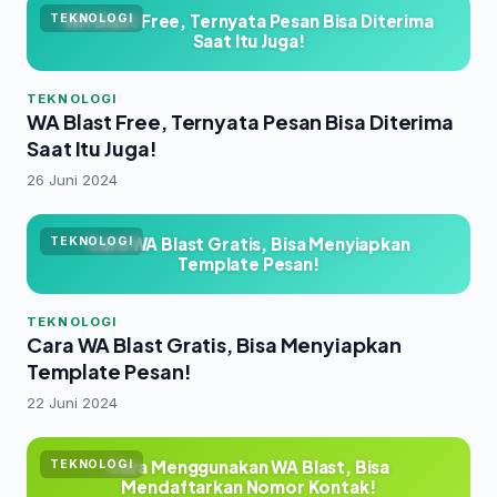
WA Blast Free, Ternyata Pesan Bisa Diterima
TEKNOLOGI
Saat Itu Juga!
TEKNOLOGI
WA Blast Free, Ternyata Pesan Bisa Diterima
Saat Itu Juga!
26 Juni 2024
Cara WA Blast Gratis, Bisa Menyiapkan
TEKNOLOGI
Template Pesan!
TEKNOLOGI
Cara WA Blast Gratis, Bisa Menyiapkan
Template Pesan!
22 Juni 2024
Cara Menggunakan WA Blast, Bisa
TEKNOLOGI
Mendaftarkan Nomor Kontak!