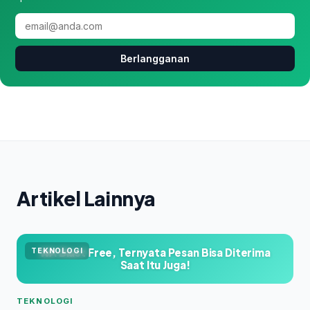
Berlangganan
Artikel Lainnya
WA Blast Free, Ternyata Pesan Bisa Diterima
TEKNOLOGI
Saat Itu Juga!
TEKNOLOGI