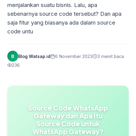
menjalankan suatu bisnis. Lalu, apa
sebenarnya source code tersebut? Dan apa
saja fitur yang biasanya ada dalam source
code untu
B
Blog Watsap.id
6 November 2023
3 menit baca
236
Source Code WhatsApp
Gateway dan Apa itu
Source Code untuk
WhatsApp Gateway?