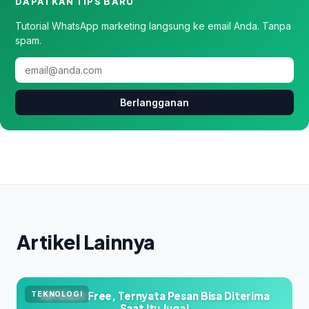
DAPATKAN TIPS BARU
Tutorial WhatsApp marketing langsung ke email Anda. Tanpa
spam.
Berlangganan
Artikel Lainnya
WA Blast Free, Ternyata Pesan Bisa Diterima
TEKNOLOGI
Saat Itu Juga!