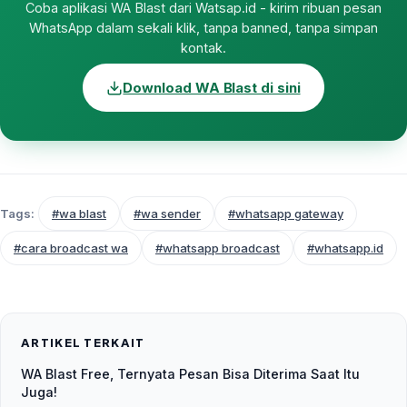
Coba aplikasi WA Blast dari Watsap.id - kirim ribuan pesan
WhatsApp dalam sekali klik, tanpa banned, tanpa simpan
kontak.
Download WA Blast di sini
Tags:
#wa blast
#wa sender
#whatsapp gateway
#cara broadcast wa
#whatsapp broadcast
#whatsapp.id
ARTIKEL TERKAIT
WA Blast Free, Ternyata Pesan Bisa Diterima Saat Itu
Juga!