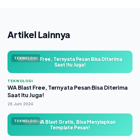
Artikel Lainnya
WA Blast Free, Ternyata Pesan Bisa Diterima
TEKNOLOGI
Saat Itu Juga!
TEKNOLOGI
WA Blast Free, Ternyata Pesan Bisa Diterima
Saat Itu Juga!
26 Juni 2024
Cara WA Blast Gratis, Bisa Menyiapkan
TEKNOLOGI
Template Pesan!