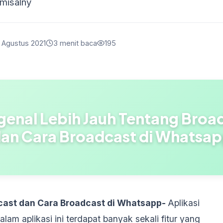
misalny
 Agustus 2021
3 menit baca
195
enal Lebih Jauh Tentang Broa
an Cara Broadcast di Whatsa
cast dan Cara Broadcast di Whatsapp-
Aplikasi
alam aplikasi ini terdapat banyak sekali fitur yang