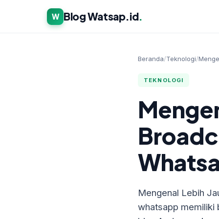
Blog Watsap.id
.
W
Beranda
/
Teknologi
/
Mengen
TEKNOLOGI
Mengen
Broadca
Whats
Mengenal Lebih Jau
whatsapp memiliki ba