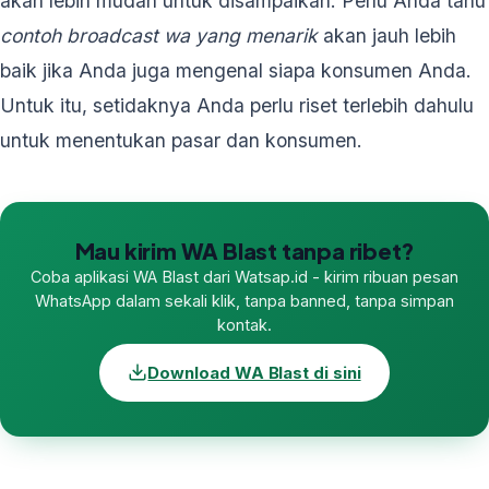
akan lebih mudah untuk disampaikan. Perlu Anda tahu
contoh broadcast wa yang menarik
akan jauh lebih
baik jika Anda juga mengenal siapa konsumen Anda.
Untuk itu, setidaknya Anda perlu riset terlebih dahulu
untuk menentukan pasar dan konsumen.
Mau kirim WA Blast tanpa ribet?
Coba aplikasi WA Blast dari Watsap.id - kirim ribuan pesan
WhatsApp dalam sekali klik, tanpa banned, tanpa simpan
kontak.
Download WA Blast di sini