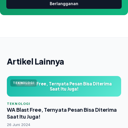
Berlangganan
Artikel Lainnya
WA Blast Free, Ternyata Pesan Bisa Diterima
TEKNOLOGI
Saat Itu Juga!
TEKNOLOGI
WA Blast Free, Ternyata Pesan Bisa Diterima
Saat Itu Juga!
26 Juni 2024