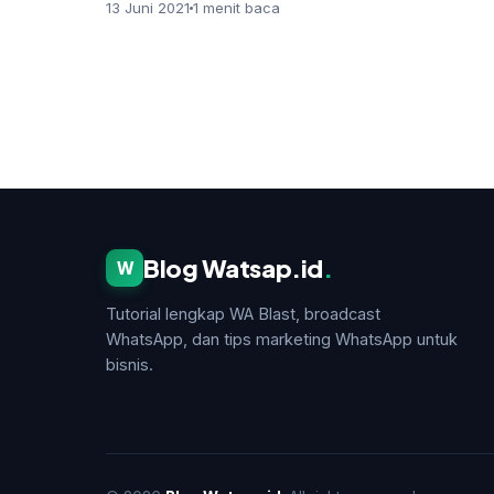
orang Bali tapi tak bisa s…
13 Juni 2021
1 menit baca
Blog Watsap.id
.
W
Tutorial lengkap WA Blast, broadcast
WhatsApp, dan tips marketing WhatsApp untuk
bisnis.