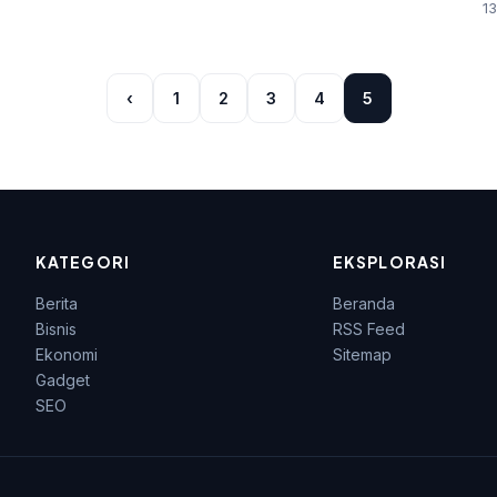
m
13
‹
1
2
3
4
5
KATEGORI
EKSPLORASI
Berita
Beranda
Bisnis
RSS Feed
Ekonomi
Sitemap
Gadget
SEO