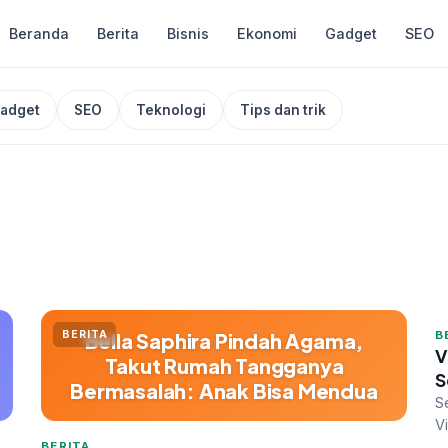
Beranda
Berita
Bisnis
Ekonomi
Gadget
SEO
adget
SEO
Teknologi
Tips dan trik
BERITA
Bella Saphira Pindah Agama,
B
V
Takut Rumah Tangganya
S
Bermasalah: Anak Bisa Mendua
S
V
m
BERITA