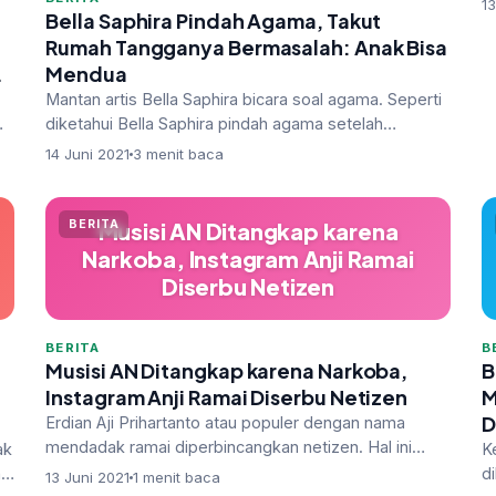
13
Bella Saphira Pindah Agama, Takut
Rumah Tangganya Bermasalah: Anak Bisa
ng
Mendua
Mantan artis Bella Saphira bicara soal agama. Seperti
diketahui Bella Saphira pindah agama setelah
menikah dengan Agus Surya Bakti…
14 Juni 2021
3 menit baca
BERITA
Musisi AN Ditangkap karena
Narkoba, Instagram Anji Ramai
Diserbu Netizen
BERITA
B
Musisi AN Ditangkap karena Narkoba,
B
Instagram Anji Ramai Diserbu Netizen
M
D
Erdian Aji Prihartanto atau populer dengan nama
mendadak ramai diperbincangkan netizen. Hal ini
ak
K
bermula dari berita penangkapan mu…
n
d
13 Juni 2021
1 menit baca