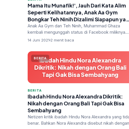
Mama Itu Munafik!', Jauh Dari Kata Alim
Seperti Kelihatannya, Anak Aa Gym
Bongkar Teh Ninih Dizalimi Siapapun ya
Sepemahaman dengan Ayahnya
Anak Aa Gym dan Teh Ninih, Muhammad Ghaza
kembali mengunggah status di Facebook miliknya.
Akhir-akhir ini Ghaza memang kerap menua…
14 Juni 2021
2 menit baca
BERITA
Ibadah Hindu Nora Alexandra
Dikritik: Nikah dengan Orang Bali
Tapi Gak Bisa Sembahyang
BERITA
Ibadah Hindu Nora Alexandra Dikritik:
Nikah dengan Orang Bali Tapi Gak Bisa
Sembahyang
Netizen kritik ibadah Hindu Nora Alexandra yang tid
benar. Bahkan Nora Alexandra disebut nikah denga