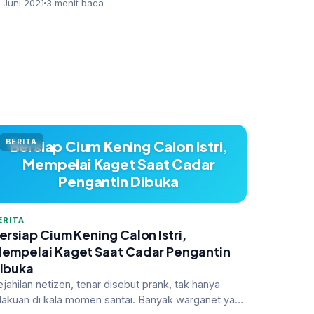
 Juni 2021
3 menit baca
BERITA
Bersiap Cium Kening Calon Istri,
Mempelai Kaget Saat Cadar
Pengantin Dibuka
ERITA
ersiap Cium Kening Calon Istri,
empelai Kaget Saat Cadar Pengantin
ibuka
ejahilan netizen, tenar disebut prank, tak hanya
ilakuan di kala momen santai. Banyak warganet yang