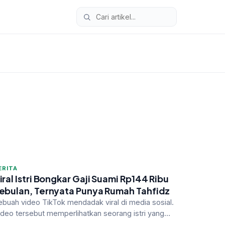
ERITA
iral Istri Bongkar Gaji Suami Rp144 Ribu
ebulan, Ternyata Punya Rumah Tahfidz
ebuah video TikTok mendadak viral di media sosial.
ideo tersebut memperlihatkan seorang istri yang
embuka amplop berisi gaji su…