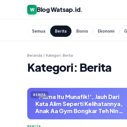
Blog Watsap.id
.
W
Semua
Berita
Bisnis
Ekonomi
G
Beranda
/
Kategori: Berita
Kategori: Berita
BERITA
Mama Itu Munafik!', Jauh Dari
Kata Alim Seperti Kelihatannya,
Anak Aa Gym Bongkar Teh Nin…
BERITA