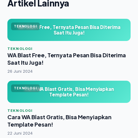
Artikel Lainnya
WA Blast Free, Ternyata Pesan Bisa Diterima
TEKNOLOGI
Saat Itu Juga!
TEKNOLOGI
WA Blast Free, Ternyata Pesan Bisa Diterima
Saat Itu Juga!
26 Juni 2024
Cara WA Blast Gratis, Bisa Menyiapkan
TEKNOLOGI
Template Pesan!
TEKNOLOGI
Cara WA Blast Gratis, Bisa Menyiapkan
Template Pesan!
22 Juni 2024