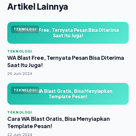
Artikel Lainnya
WA Blast Free, Ternyata Pesan Bisa Diterima
TEKNOLOGI
Saat Itu Juga!
TEKNOLOGI
WA Blast Free, Ternyata Pesan Bisa Diterima
Saat Itu Juga!
26 Juni 2024
Cara WA Blast Gratis, Bisa Menyiapkan
TEKNOLOGI
Template Pesan!
TEKNOLOGI
Cara WA Blast Gratis, Bisa Menyiapkan
Template Pesan!
22 Juni 2024