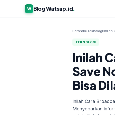
Blog Watsap.id
.
W
Beranda
/
Teknologi
/
Inilah
TEKNOLOGI
Inilah 
Save N
Bisa Di
Inilah Cara Broadc
Menyebarkan inform