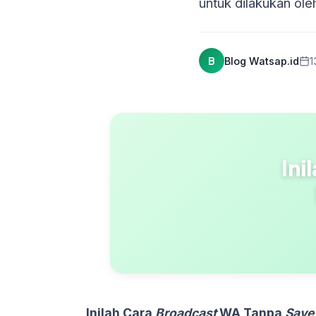
untuk dilakukan ol
B
Blog Watsap.id
1
Ini
Inilah Cara
Broadcast
WA Tanpa
Save