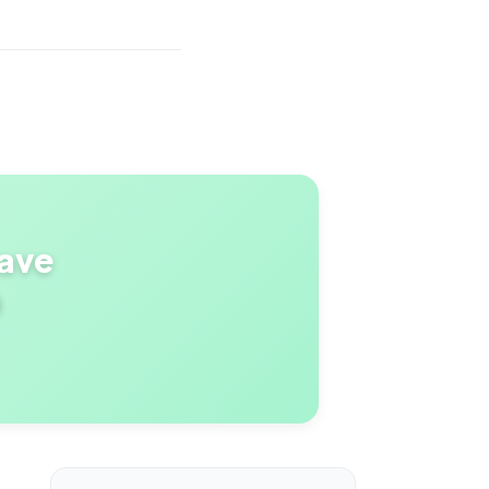
Save
a