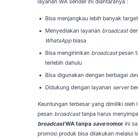
layanan WA sender ini diantaranya :
Bisa menjangkau lebih banyak target
Menyediakan layanan
broadcast
den
WhatsApp
biasa
Bisa mengirimkan
broadcast
pesan t
terlebih dahulu
Bisa digunakan dengan berbagai
dev
Didukung dengan layanan
server
ber
Keuntungan terbesar yang dimiliki ole
pesan
broadcast
tanpa harus menyimp
broadcast
WA tanpa
save
nomor
ini s
promosi produk bisa dilakukan melalui 