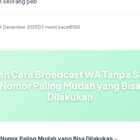
eh seorang peb
3 Desember 2021
3 menit baca
190
lah Cara Broadcast WA Tanpa 
Nomor Paling Mudah yang Bis
Dilakukan
Nomor Paling Mudah yang Bisa Dilakukan
–