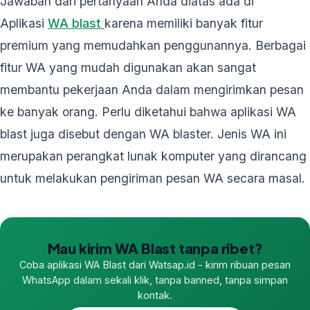
Jawaban dari pertanyaan Anda diatas ada di
Aplikasi
WA blast
karena memiliki banyak fitur
premium yang memudahkan penggunannya. Berbagai
fitur WA yang mudah digunakan akan sangat
membantu pekerjaan Anda dalam mengirimkan pesan
ke banyak orang. Perlu diketahui bahwa aplikasi WA
blast juga disebut dengan WA blaster. Jenis WA ini
merupakan perangkat lunak komputer yang dirancang
untuk melakukan pengiriman pesan WA secara masal.
Mau kirim WA Blast tanpa ribet?
Coba aplikasi WA Blast dari Watsap.id - kirim ribuan pesan
WhatsApp dalam sekali klik, tanpa banned, tanpa simpan
kontak.