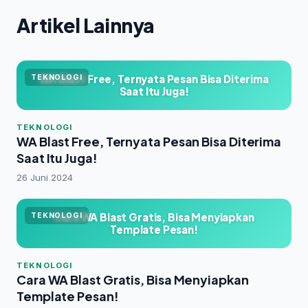
Artikel Lainnya
WA Blast Free, Ternyata Pesan Bisa Diterima
TEKNOLOGI
Saat Itu Juga!
TEKNOLOGI
WA Blast Free, Ternyata Pesan Bisa Diterima
Saat Itu Juga!
26 Juni 2024
Cara WA Blast Gratis, Bisa Menyiapkan
TEKNOLOGI
Template Pesan!
TEKNOLOGI
Cara WA Blast Gratis, Bisa Menyiapkan
Template Pesan!