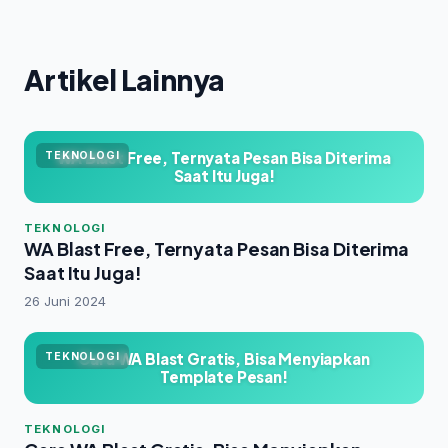
Artikel Lainnya
WA Blast Free, Ternyata Pesan Bisa Diterima
TEKNOLOGI
Saat Itu Juga!
TEKNOLOGI
WA Blast Free, Ternyata Pesan Bisa Diterima
Saat Itu Juga!
26 Juni 2024
Cara WA Blast Gratis, Bisa Menyiapkan
TEKNOLOGI
Template Pesan!
TEKNOLOGI