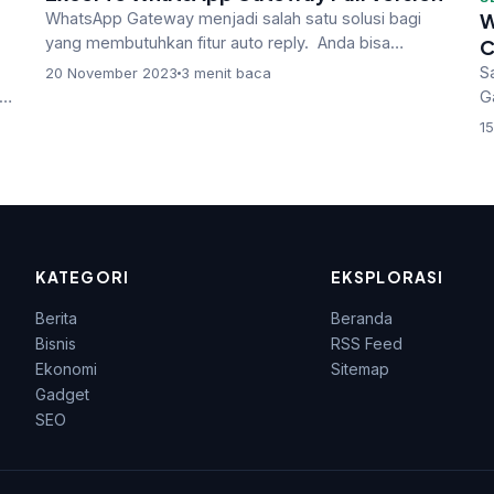
W
WhatsApp Gateway menjadi salah satu solusi bagi
yang membutuhkan fitur auto reply. Anda bisa
C
melakukannya dengan mengkombinasikan…
S
20 November 2023
3 menit baca
G
m
1
KATEGORI
EKSPLORASI
Berita
Beranda
Bisnis
RSS Feed
Ekonomi
Sitemap
Gadget
SEO