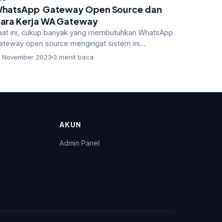
hatsApp Gateway Open Source dan
ara Kerja WA Gateway
aat ini, cukup banyak yang membutuhkan WhatsApp
ateway open source mengingat sistem ini
enawarkan kelebihan yang tidak ditemui …
5 November 2023
3 menit baca
AKUN
Admin Panel