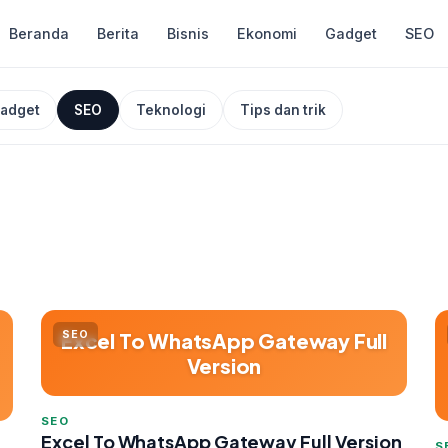
Beranda
Berita
Bisnis
Ekonomi
Gadget
SEO
adget
SEO
Teknologi
Tips dan trik
Excel To WhatsApp Gateway Full
SEO
Version
SEO
Excel To WhatsApp Gateway Full Version
S