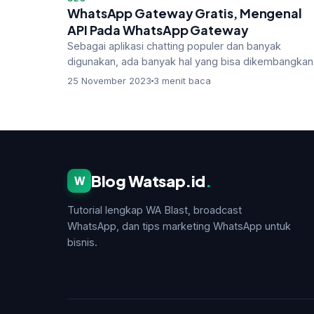
WhatsApp Gateway Gratis, Mengenal
API Pada WhatsApp Gateway
Sebagai aplikasi chatting populer dan banyak
digunakan, ada banyak hal yang bisa dikembangkan
dari WhatsApp. Salah satunya dengan …
25 November 2023
3 menit baca
Blog Watsap.id
.
W
Tutorial lengkap WA Blast, broadcast
WhatsApp, dan tips marketing WhatsApp untuk
bisnis.